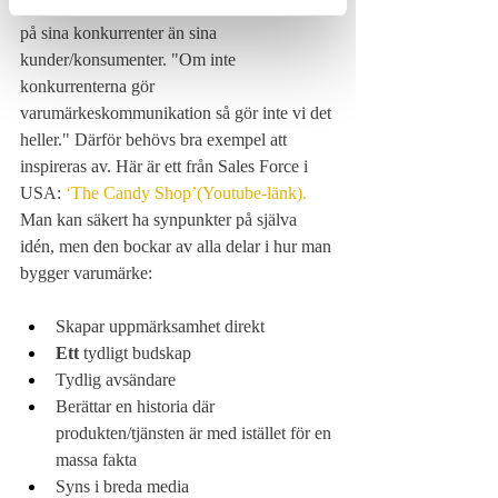
En annan aspekt är att många fokuserar mer 
på sina konkurrenter än sina 
kunder/konsumenter. "Om inte 
konkurrenterna gör 
varumärkeskommunikation så gör inte vi det 
heller." Därför behövs bra exempel att 
inspireras av. Här är ett från Sales Force i 
USA: 
‘The Candy Shop’(Youtube-länk).
Man kan säkert ha synpunkter på själva 
idén, men den bockar av alla delar i hur man 
bygger varumärke:
Skapar uppmärksamhet direkt
Ett
 tydligt budskap
Tydlig avsändare 
Berättar en historia där 
produkten/tjänsten är med istället för en 
massa fakta
Syns i breda media