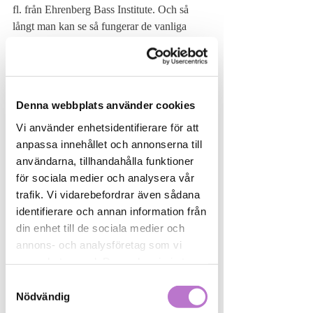
fl. från Ehrenberg Bass Institute. Och så 
långt man kan se så fungerar de vanliga 
B2C-modellerna minst lika bra, ibland till 
och med bättre för B2B.
Den modell vi relaterar till har en balansen 
Denna webbplats använder cookies
mellan varumärkesbyggande och 
Vi använder enhetsidentifierare för att
säljaktivering, lång sikt respektive kort sikt, 
anpassa innehållet och annonserna till
mental och fysisk tillgänglighet, maximal 
användarna, tillhandahålla funktioner
uppmärksamhet, kontinuerlig närvaro och 
för sociala medier och analysera vår
räckvidd,  d.v.s. att kommunicera till alla 
trafik. Vi vidarebefordrar även sådana
potentiella kunder hela tiden, samt ha 
identifierare och annan information från
emotionell kommunikation med kreativ höjd.
din enhet till de sociala medier och
annons- och analysföretag som vi
"Men vår bransch är så unik och 
samarbetar med. Dessa kan i sin tur
annorlunda" kanske någon invänder. Då 
kombinera informationen med annan
kan vi inflika att B2C-varumärken kan 
Samtyckesval
information som du har tillhandahållit
också vara helt olika. Beslutsprocessen för 
Nödvändig
eller som de har samlat in när du har
t.ex. glass, kaffe, försäkringar och 