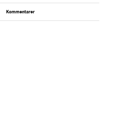
Kommentarer
Skriv en kommentar...