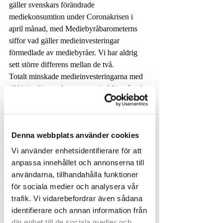
gäller svenskars förändrade 
mediekonsumtion under Coronakrisen i 
april månad, med Mediebyråbarometerns 
siffor vad gäller medieinvesteringar 
förmedlade av mediebyråer. Vi har aldrig 
sett större differens mellan de två. 
Totalt minskade medieinvesteringarna med 
49% jämfört med samma period föregående 
år. Det är det största raset sedan 
Mediebyråbarometern började mäta.
Denna webbplats använder cookies
Det som förvånar är att digitala media 
sjunkit så mycket. Man skulle kunna tro att 
Vi använder enhetsidentifierare för att
annonsörer generellt väljer att dra ner på 
anpassa innehållet och annonserna till
övriga media och behålla digitala och 
användarna, tillhandahålla funktioner
sociala media.
för sociala medier och analysera vår
trafik. Vi vidarebefordrar även sådana
Utomhus som inte står med här, har sjunkit 
identifierare och annan information från
med 63% jämfört med föregående år. Vilket 
din enhet till de sociala medier och