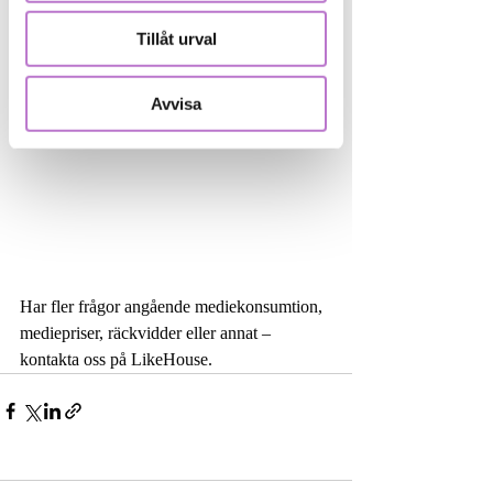
efter finanskrisen 2008-2009. Den visar att 
de som fortsatte underhålla sitt varumärke 
Tillåt urval
växte snabbare än de andra efter krisen.
Avvisa
Har fler frågor angående mediekonsumtion, 
mediepriser, räckvidder eller annat – 
kontakta oss på LikeHouse.